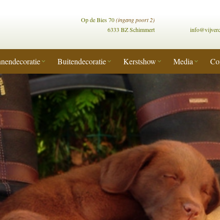
Op de Bies 70
(ingang poort 2)
6333 BZ Schimmert
info@vijver
nendecoratie
Buitendecoratie
Kerstshow
Media
Co