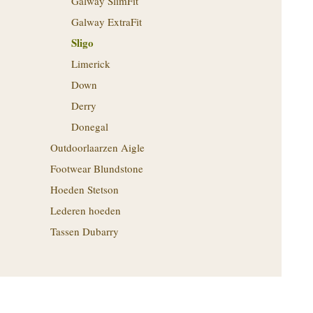
Galway SlimFit
Galway ExtraFit
Sligo
Limerick
Down
Derry
Donegal
Outdoorlaarzen Aigle
Footwear Blundstone
Hoeden Stetson
Lederen hoeden
Tassen Dubarry