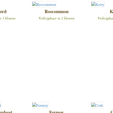
ord
Roscommon
K
n 3 kleuren
Verkrijgbaar in 2 kleuren
Verkrijgba
udsset
Fermoy
C