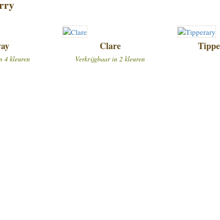
rry
ay
Clare
Tippe
n 4 kleuren
Verkrijgbaar in 2 kleuren