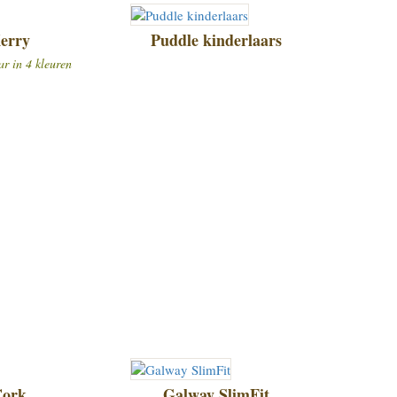
erry
Puddle kinderlaars
ar in 4 kleuren
ork
Galway SlimFit